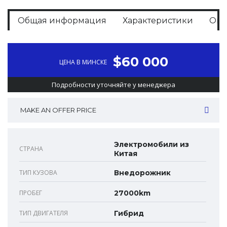
Общая информация
Характеристики
Оп
$60 000
ЦЕНА В МИНСКЕ
Подробности уточняйте у менеджера
MAKE AN OFFER PRICE
Электромобили из
СТРАНА
Китая
ТИП КУЗОВА
Внедорожник
ПРОБЕГ
27000km
ТИП ДВИГАТЕЛЯ
Гибрид